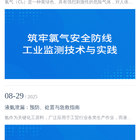
氯气（Cl₂）是一种黄绿色、具有强烈刺激性的危险气体，对人体毒性强 —— 国家对工业场景中人员接触氯气的浓度有严格限制，一旦超标就可能引发急性中毒，导致呼吸困难、肺部损伤等严重问题，因此其生产、储存、使用全环节都需重点管控。
08-29
/ 2025
液氨泄漏：预防、处置与急救指南
氨作为关键化工原料，广泛应用于工贸行业各类生产作业，而液氨是氨气经加压或冷却形成的液态形式。它具有毒性强、易挥发的特性，属于事故高发的危险化学品，一旦泄漏，极易引发人员中毒、爆炸燃烧及环境污染等严重后果，其无孔不入的特点对人身安全构成巨大威胁。