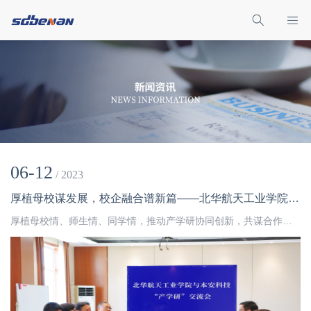
06-12
/ 2023
厚植母校谋发展，校企融合谱新篇——北华航天工业学院与本安科技举行“产学研”交流会
厚植母校情、师生情、同学情，推动产学研协同创新，共谋合作共赢新局面，将企业人才选育和母校毕业生就业的“双向选择”之桥搭建的更加坚实、更有温度。6月9日上午，北华航天工业学院电控学院院长焦智、党委副书记李娟维、副院长王宏宇、自动化教研室主任赵振一行应邀莅临济南本安科技发展有限公司参观指导。